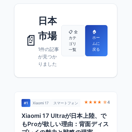
日本
🏠
📋 全
市場
📄
ホー
カテ
ムに
ゴリ
1件の記事
戻る
一覧
が見つか
りました
★★★★ ☆
4
#1
Xiaomi 17
スマートフォン
Xiaomi 17 Ultraが日本上陸、で
もProが欲しい理由：背面ディス