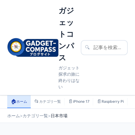
ガジ
ェッ
トコ
ンパ
🔍
ス
ガジェット
探求の旅に
終わりはな
い
🏠
📂
📄
📄

ホーム
カテゴリ一覧
iPhone 17
Raspberry Pi
ホーム
>
カテゴリ一覧
>
日本市場