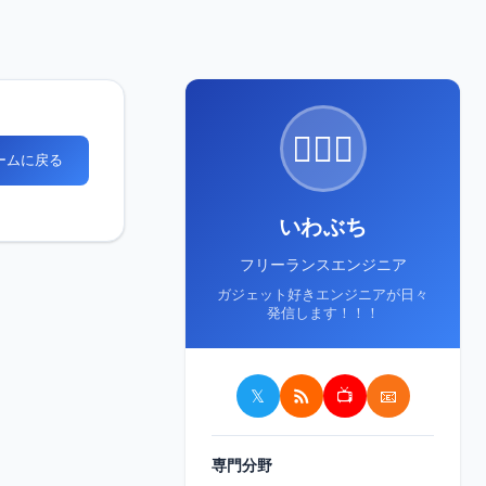
🙋🏻‍♂️
ホームに戻る
いわぶち
フリーランスエンジニア
ガジェット好きエンジニアが日々
発信します！！！
𝕏
📺
📧
専門分野