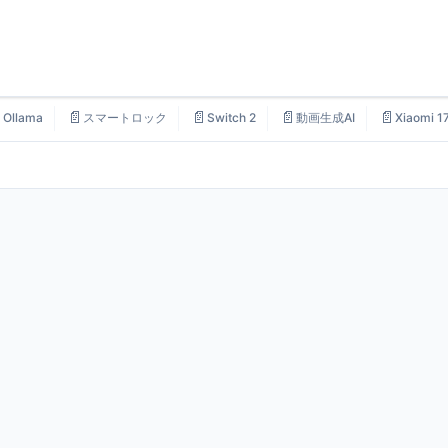

📄
📄
📄
📄
Ollama
スマートロック
Switch 2
動画生成AI
Xiaomi 1