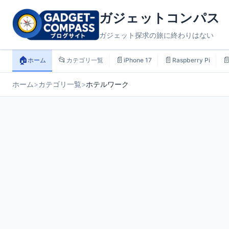
ガジェットコンパス
ガジェット探求の旅に終わりはない
🏠
📂
📄
📄

ホーム
カテゴリ一覧
iPhone 17
Raspberry Pi
ホーム
>
カテゴリ一覧
>
ホテルワーク