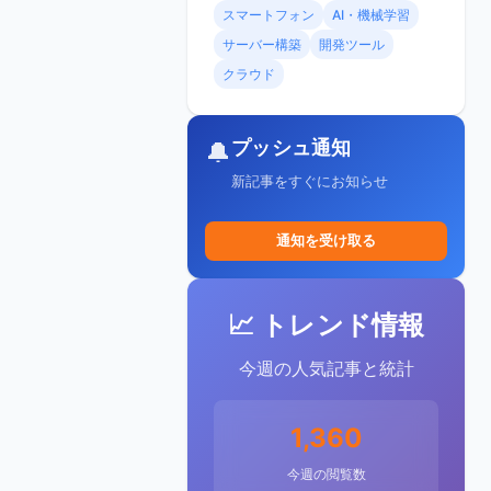
スマートフォン
AI・機械学習
サーバー構築
開発ツール
クラウド
プッシュ通知
🔔
新記事をすぐにお知らせ
通知を受け取る
📈 トレンド情報
今週の人気記事と統計
1,360
今週の閲覧数