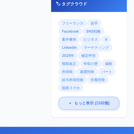
🏷️ タグクラウド
フリーランス
若手
Facebook
SNS戦略
案件獲得
ビジネス
X
LinkedIn
マーケティング
2025年
確定申告
税制改正
年収の壁
減税
所得税
基礎控除
パート
給与所得控除
扶養控除
国産スマホ
もっと表示 (1102個)
▼