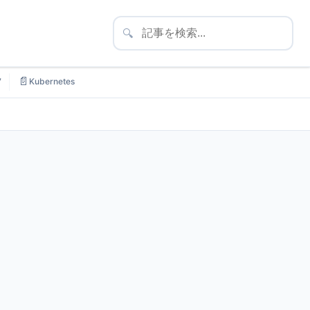
🔍
📄
7
Kubernetes