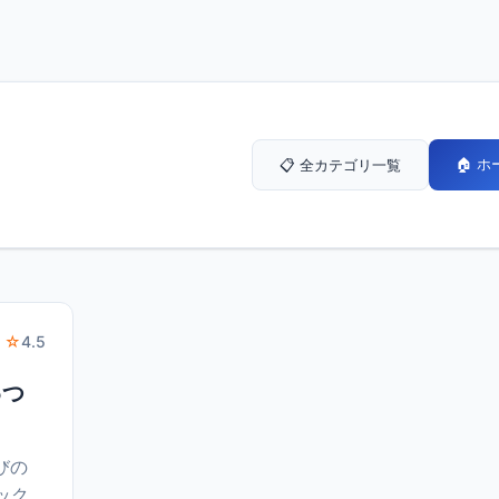
🏠 
📋 全カテゴリ一覧
 ☆
4.5
5つ
びの
ック