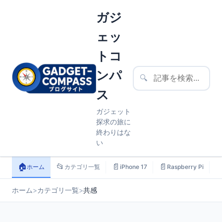
ガジ
ェッ
トコ
ンパ
🔍
ス
ガジェット
探求の旅に
終わりはな
い
🏠
📂
📄
📄

ホーム
カテゴリ一覧
iPhone 17
Raspberry Pi
ホーム
>
カテゴリ一覧
>
共感