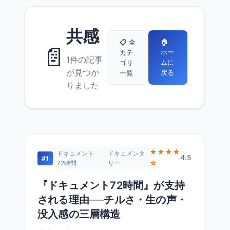
共感
🏠
📋 全
📄
ホー
カテ
1件の記事
ムに
ゴリ
が見つか
戻る
一覧
りました
★★★★
ドキュメント
ドキュメンタ
4.5
#1
☆
72時間
リー
『ドキュメント72時間』が支持
される理由──チルさ・生の声・
没入感の三層構造