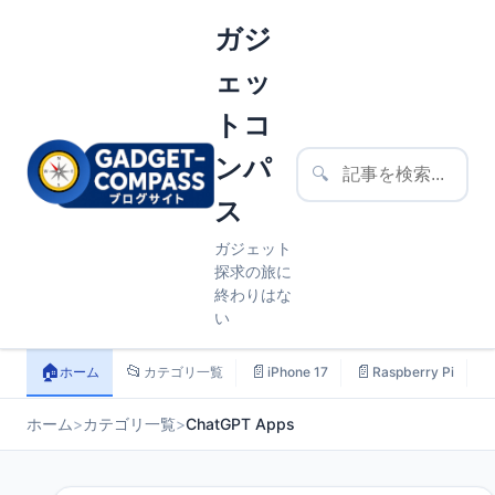
ガジ
ェッ
トコ
ンパ
🔍
ス
ガジェット
探求の旅に
終わりはな
い
🏠
📂
📄
📄

ホーム
カテゴリ一覧
iPhone 17
Raspberry Pi
ホーム
>
カテゴリ一覧
>
ChatGPT Apps