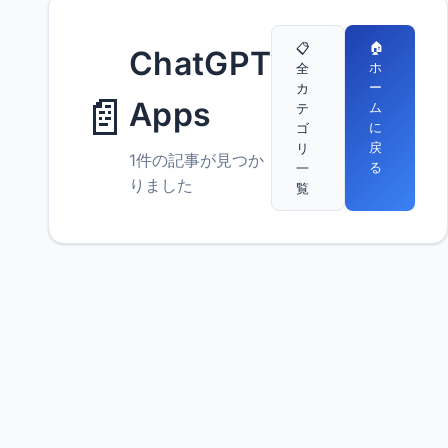
🏠
📋
ChatGPT
ホ
全
ー
カ
📄
Apps
ム
テ
に
ゴ
戻
リ
1件の記事が見つか
る
一
りました
覧