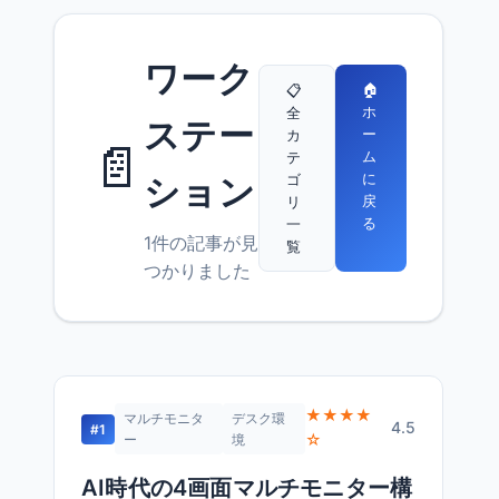
ワーク
🏠
📋
ホ
全
ステー
ー
カ
📄
ム
テ
に
ゴ
ション
戻
リ
る
一
1件の記事が見
覧
つかりました
★★★★
マルチモニタ
デスク環
4.5
#1
☆
ー
境
AI時代の4画面マルチモニター構