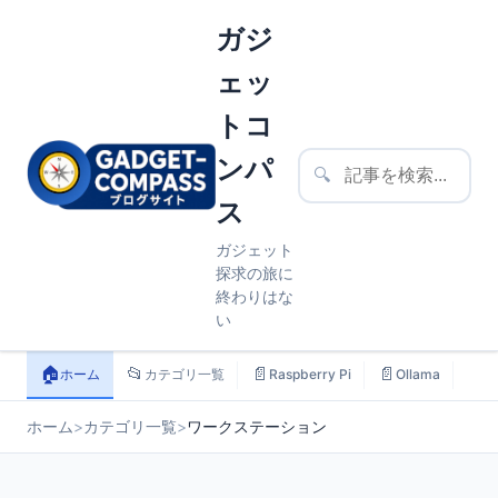
ガジ
ェッ
トコ
ンパ
🔍
ス
ガジェット
探求の旅に
終わりはな
い
🏠
📂
📄
📄
📄
ホーム
カテゴリ一覧
Raspberry Pi
Ollama
ス
ホーム
>
カテゴリ一覧
>
ワークステーション