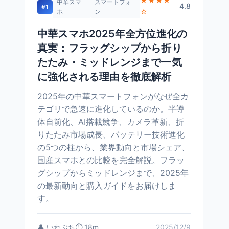
★★★★
中華スマ
スマートフォ
4.8
#1
☆
ホ
ン
中華スマホ2025年全方位進化の
真実：フラッグシップから折り
たたみ・ミッドレンジまで一気
に強化される理由を徹底解析
2025年の中華スマートフォンがなぜ全カ
テゴリで急速に進化しているのか。半導
体自前化、AI搭載競争、カメラ革新、折
りたたみ市場成長、バッテリー技術進化
の5つの柱から、業界動向と市場シェア、
国産スマホとの比較を完全解説。フラッ
グシップからミッドレンジまで、2025年
の最新動向と購入ガイドをお届けしま
す。
👤 いわぶち
⏱️ 18m
2025/12/9