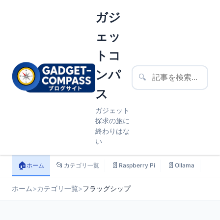
ガジ
ェッ
トコ
ンパ
🔍
ス
ガジェット
探求の旅に
終わりはな
い
🏠
📂
📄
📄
📄
ホーム
カテゴリ一覧
Raspberry Pi
Ollama
ス
ホーム
>
カテゴリ一覧
>
フラッグシップ