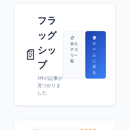
フラ
ッグ
🏠
📋
ホ
全カ
シッ
📄
ー
テゴ
ム
リ一
に
覧
プ
戻
る
1件の記事が
見つかりま
した