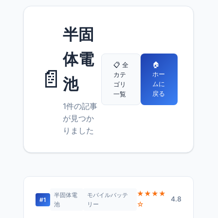
半固
体電
🏠
📋 全
📄
ホー
カテ
池
ムに
ゴリ
戻る
一覧
1件の記事
が見つか
りました
★★★★
半固体電
モバイルバッテ
4.8
#1
☆
池
リー