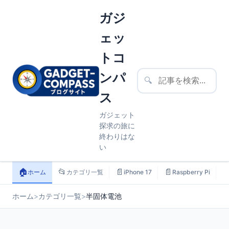
ガジ
ェッ
トコ
ンパ
🔍
ス
ガジェット
探求の旅に
終わりはな
い
🏠
📂
📄
📄

ホーム
カテゴリ一覧
iPhone 17
Raspberry Pi
ホーム
>
カテゴリ一覧
>
半固体電池