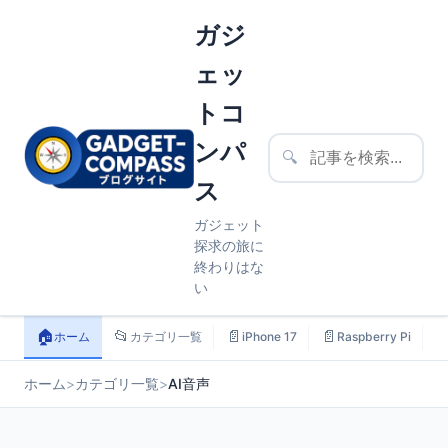
ガジ
ェッ
トコ
ンパ
🔍
ス
ガジェット
探求の旅に
終わりはな
い
🏠
📂
📄
📄

ホーム
カテゴリ一覧
iPhone 17
Raspberry Pi
ホーム
>
カテゴリ一覧
>
AI音声