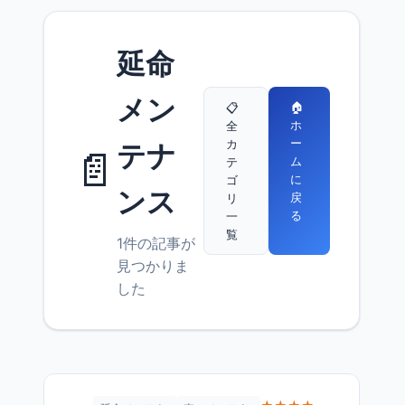
延命
メン
🏠
📋
ホ
全
ー
カ
テナ
📄
ム
テ
に
ゴ
ンス
戻
リ
る
一
覧
1件の記事が
見つかりま
した