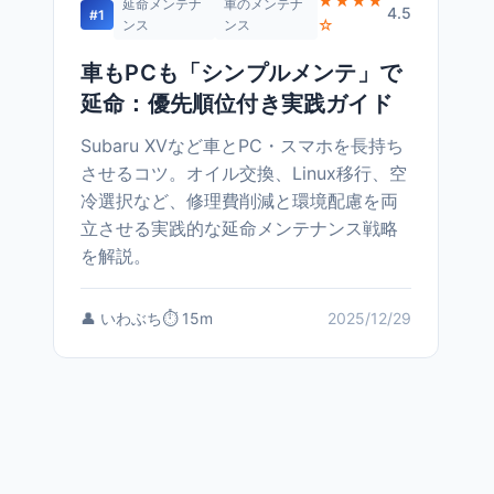
★★★★
延命メンテナ
車のメンテナ
4.5
#1
☆
ンス
ンス
車もPCも「シンプルメンテ」で
延命：優先順位付き実践ガイド
Subaru XVなど車とPC・スマホを長持ち
させるコツ。オイル交換、Linux移行、空
冷選択など、修理費削減と環境配慮を両
立させる実践的な延命メンテナンス戦略
を解説。
👤 いわぶち
⏱️ 15m
2025/12/29