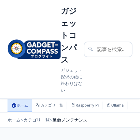
ガジ
ェッ
トコ
ンパ
🔍
ス
ガジェット
探求の旅に
終わりはな
い
🏠
📂
📄
📄
📄
ホーム
カテゴリ一覧
Raspberry Pi
Ollama
ス
ホーム
>
カテゴリ一覧
>
延命メンテナンス