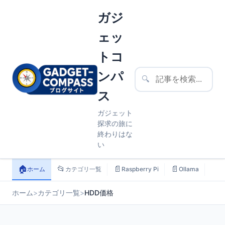
ガジ
ェッ
トコ
ンパ
🔍
ス
ガジェット
探求の旅に
終わりはな
い
🏠
📂
📄
📄
📄
ホーム
カテゴリ一覧
Raspberry Pi
Ollama
ス
ホーム
>
カテゴリ一覧
>
HDD価格