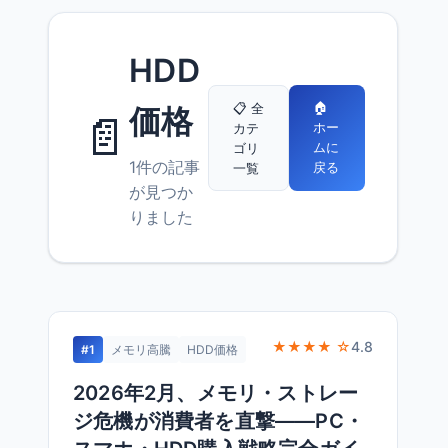
HDD
🏠
📋 全
価格
📄
ホー
カテ
ムに
ゴリ
1件の記事
戻る
一覧
が見つか
りました
★★★★ ☆
4.8
#1
メモリ高騰
HDD価格
2026年2月、メモリ・ストレー
ジ危機が消費者を直撃——PC・