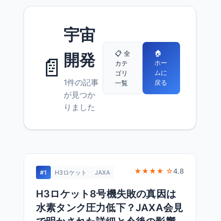
宇宙
🏠
📋 全
開発
📄
ホー
カテ
ムに
ゴリ
1件の記事
戻る
一覧
が見つか
りました
★★★★ ☆
4.8
#1
H3ロケット
JAXA
H3ロケット8号機失敗の真因は
水素タンク圧力低下？JAXA会見