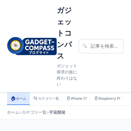
ガジ
ェッ
トコ
ンパ
🔍
ス
ガジェット
探求の旅に
終わりはな
い
🏠
📂
📄
📄

ホーム
カテゴリ一覧
iPhone 17
Raspberry Pi
ホーム
>
カテゴリ一覧
>
宇宙開発