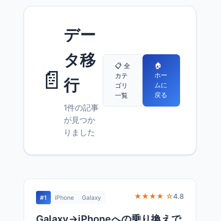
デー
タ移
🏠
📋 全
📄
ホー
カテ
行
ムに
ゴリ
戻る
一覧
1件の記事
が見つか
りました
★★★★ ☆
4.8
#1
iPhone
Galaxy
Galaxy→iPhoneへの乗り換えで