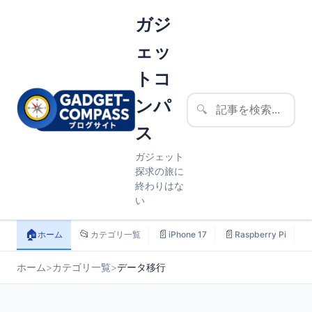
ガジ
ェッ
トコ
ンパ
🔍
ス
ガジェット
探求の旅に
終わりはな
い
🏠
📂
📄
📄

ホーム
カテゴリ一覧
iPhone 17
Raspberry Pi
ホーム
>
カテゴリ一覧
>
データ移行