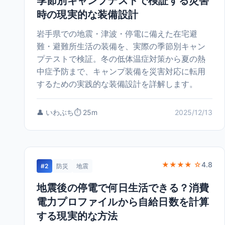
季節別キャンプテストで検証する災害
時の現実的な装備設計
岩手県での地震・津波・停電に備えた在宅避
難・避難所生活の装備を、実際の季節別キャン
プテストで検証。冬の低体温症対策から夏の熱
中症予防まで、キャンプ装備を災害対応に転用
するための実践的な装備設計を詳解します。
👤 いわぶち
⏱️ 25m
2025/12/13
★★★★ ☆
4.8
#2
防災
地震
地震後の停電で何日生活できる？消費
電力プロファイルから自給日数を計算
する現実的な方法