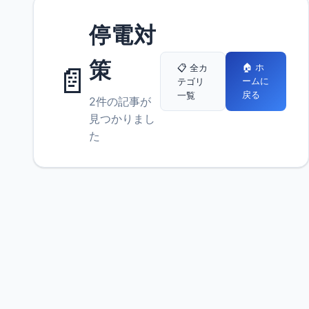
停電対
策
📄
🏠 ホ
📋 全カ
ームに
テゴリ
戻る
一覧
2件の記事が
見つかりまし
た