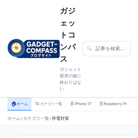
ガジ
ェッ
トコ
ンパ
🔍
ス
ガジェット
探求の旅に
終わりはな
い
🏠
📂
📄
📄

ホーム
カテゴリ一覧
iPhone 17
Raspberry Pi
ホーム
>
カテゴリ一覧
>
停電対策