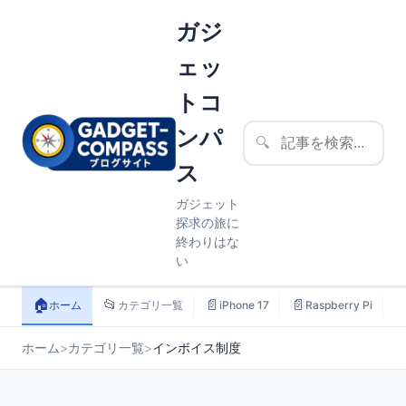
ガジ
ェッ
トコ
ンパ
🔍
ス
ガジェット
探求の旅に
終わりはな
い
🏠
📂
📄
📄

ホーム
カテゴリ一覧
iPhone 17
Raspberry Pi
ホーム
>
カテゴリ一覧
>
インボイス制度