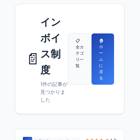
イン
ボイ
🏠
📋
ホ
全カ
ス制
📄
ー
テゴ
ム
リ一
に
覧
度
戻
る
1件の記事が
見つかりま
した