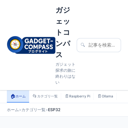
ガジ
ェッ
トコ
ンパ
🔍
ス
ガジェット
探求の旅に
終わりはな
い
🏠
📂
📄
📄
📄
ホーム
カテゴリ一覧
Raspberry Pi
Ollama
ス
ホーム
>
カテゴリ一覧
>
ESP32