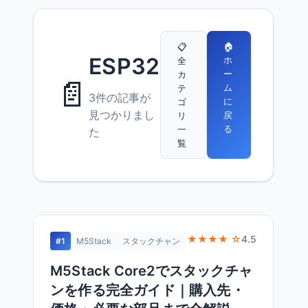
🏠
📋
ESP32
ホ
全
ー
カ
📄
ム
テ
3件の記事が
に
ゴ
見つかりまし
戻
リ
る
一
た
覧
★★★★ ☆
4.5
#1
M5Stack
スタックチャン
M5Stack Core2でスタックチャ
ンを作る完全ガイド｜購入先・