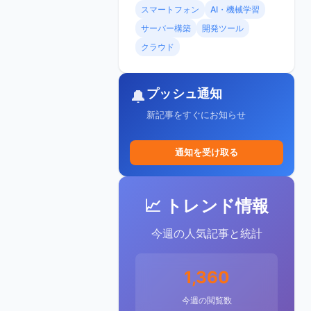
スマートフォン
AI・機械学習
サーバー構築
開発ツール
クラウド
プッシュ通知
🔔
新記事をすぐにお知らせ
通知を受け取る
📈 トレンド情報
今週の人気記事と統計
1,360
今週の閲覧数