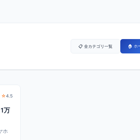
🏠 
📋 全カテゴリ一覧
 ☆
4.5
1万
ヤホ
、