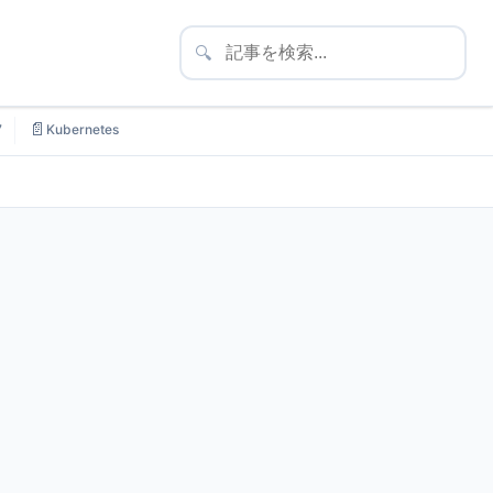
🔍
📄
7
Kubernetes