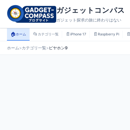
ガジェットコンパス
ガジェット探求の旅に終わりはない
🏠
📂
📄
📄

ホーム
カテゴリ一覧
iPhone 17
Raspberry Pi
ホーム
>
カテゴリ一覧
>
ピヤホン9