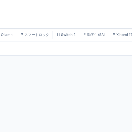

📄
📄
📄
📄
Ollama
スマートロック
Switch 2
動画生成AI
Xiaomi 1