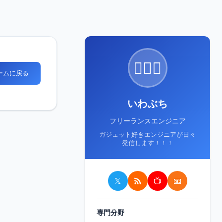
🙋🏻‍♂️
ホームに戻る
いわぶち
フリーランスエンジニア
ガジェット好きエンジニアが日々
発信します！！！
𝕏
📺
📧
専門分野