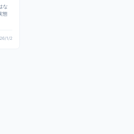
はな
実態
26/1/2