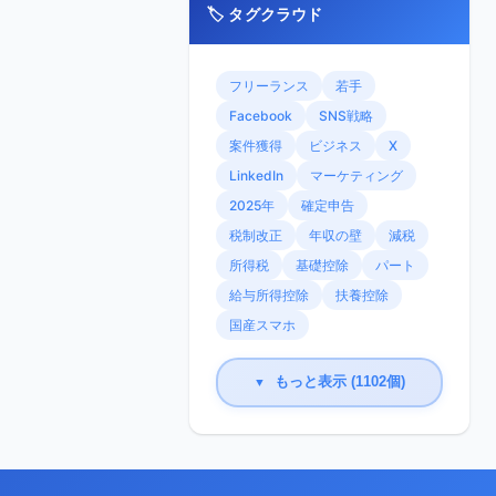
🏷️ タグクラウド
フリーランス
若手
Facebook
SNS戦略
案件獲得
ビジネス
X
LinkedIn
マーケティング
2025年
確定申告
税制改正
年収の壁
減税
所得税
基礎控除
パート
給与所得控除
扶養控除
国産スマホ
もっと表示 (1102個)
▼