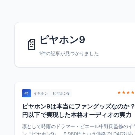
ピヤホン9
📄
1件の記事が見つかりました
★★★★
#1
イヤホン
ピヤホン9
ピヤホン9は本当にファングッズなのか？
円以下で実現した本格オーディオの実力
凛として時雨のドラマー・ピエール中野氏監修のイ
ン『ピヤホン9』。9,980円という価格でLDAC対応