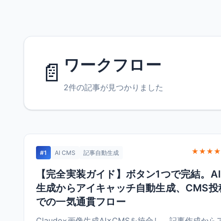
ワークフロー
📄
2件の記事が見つかりました
★★★★
#1
AI CMS
記事自動生成
【完全実装ガイド】ボタン1つで完結。A
生成からアイキャッチ自動生成、CMS投
での一気通貫フロー
Claude×画像生成AI×CMSを統合し、記事作成から