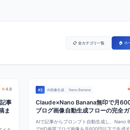
🏠 
📋 全カテゴリ一覧
 ☆
4.8
#2
AI画像生成
Nano Banana
I記事
Claude×Nano Banana無印で月
稿ま
ブログ画像自動生成フローの完全ガ
AIで記事からプロンプト自動生成し、Nano Ba
でHD画質ブログ画像を月600円以下で生成
アイキ