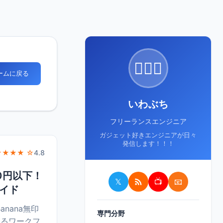
🙋🏻‍♂️
ホームに戻る
いわぶち
フリーランスエンジニア
ガジェット好きエンジニアが日々
発信します！！！
★★★★ ☆
4.8
600円以下！
𝕏
📺
📧
イド
nana無印
専門分野
するワークフ