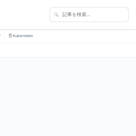
🔍
📄
7
Kubernetes