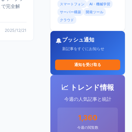
スマートフォン
AI・機械学習
まで完全解
サーバー構築
開発ツール
クラウド
2025/12/21
プッシュ通知
🔔
新記事をすぐにお知らせ
通知を受け取る
📈 トレンド情報
今週の人気記事と統計
1,360
今週の閲覧数