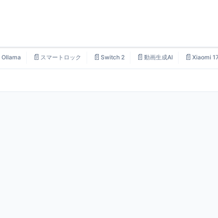

📄
📄
📄
📄
Ollama
スマートロック
Switch 2
動画生成AI
Xiaomi 1