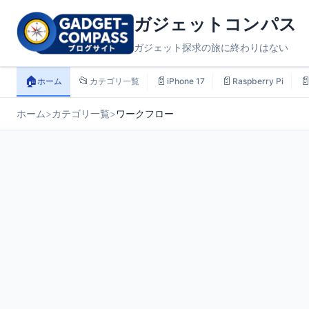
ガジェットコンパス
ガジェット探求の旅に終わりはない
🏠
📂
📄
📄

ホーム
カテゴリ一覧
iPhone 17
Raspberry Pi
ホーム
>
カテゴリ一覧
>
ワークフロー