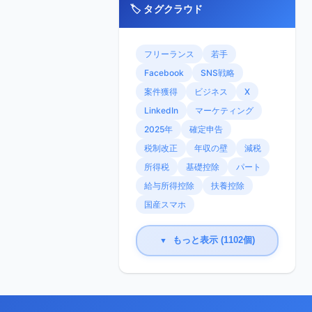
🏷️ タグクラウド
フリーランス
若手
Facebook
SNS戦略
案件獲得
ビジネス
X
LinkedIn
マーケティング
2025年
確定申告
税制改正
年収の壁
減税
所得税
基礎控除
パート
給与所得控除
扶養控除
国産スマホ
もっと表示 (1102個)
▼