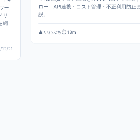
ロー。API連携・コスト管理・不正利用防止
ワー
説。
ドリ
を網
👤 いわぶち
⏱️ 18m
/12/21