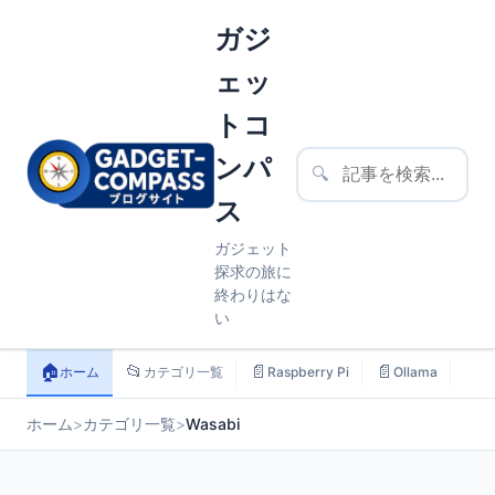
ガジ
ェッ
トコ
ンパ
🔍
ス
ガジェット
探求の旅に
終わりはな
い
🏠
📂
📄
📄
📄
ホーム
カテゴリ一覧
Raspberry Pi
Ollama
ス
ホーム
>
カテゴリ一覧
>
Wasabi