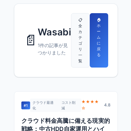
🏠
📋
ホ
全
Wasabi
ー
カ
📄
ム
テ
に
ゴ
1件の記事が見
戻
リ
つかりました
る
一
覧
★★★★
クラウド最適
コスト削
4.8
#1
☆
化
減
クラウド料金高騰に備える現実的
戦略：中古HDD自家運用とハイ