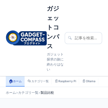
ガジ
ェッ
トコ
ンパ
🔍
ス
ガジェット
探求の旅に
終わりはな
い
🏠
📂
📄
📄
📄
ホーム
カテゴリ一覧
Raspberry Pi
Ollama
ス
ホーム
>
カテゴリ一覧
>
製品比較