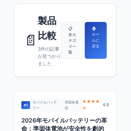
製品
🏠
📋
比較
📄
ホー
全カ
ムに
テゴ
戻る
リ一
3件の記事
覧
が見つかり
ました
★★★★
モバイルバッテ
準固体電
4.8
#1
☆
リー
池
2026年モバイルバッテリーの革
命：準固体電池が安全性を劇的