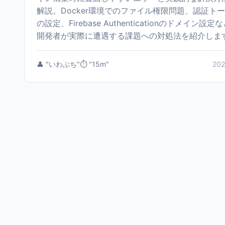
解説。Docker環境でのファイル権限問題、認証ト
の設定、Firebase Authenticationのドメイン設定
開発者が実際に遭遇する課題への対処法を紹介しま
👤 "いわぶち"
⏱️ "15m"
202