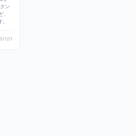
ークン
など、
す。
5/12/1