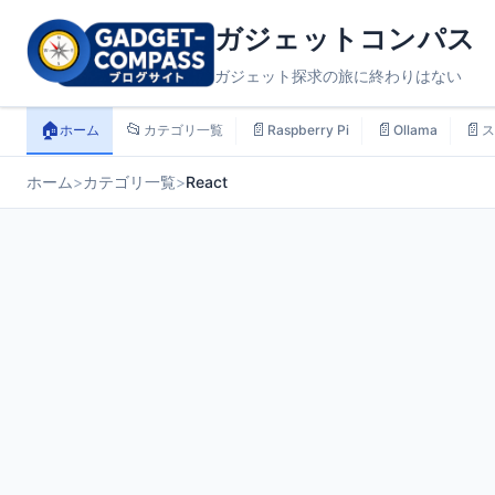
ガジェットコンパス
ガジェット探求の旅に終わりはない
🏠
📂
📄
📄
📄
ホーム
カテゴリ一覧
Raspberry Pi
Ollama
ス
ホーム
>
カテゴリ一覧
>
React