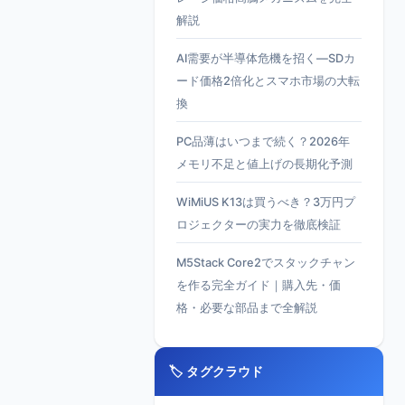
解説
AI需要が半導体危機を招く—SDカ
ード価格2倍化とスマホ市場の大転
換
PC品薄はいつまで続く？2026年
メモリ不足と値上げの長期化予測
WiMiUS K13は買うべき？3万円プ
ロジェクターの実力を徹底検証
M5Stack Core2でスタックチャン
を作る完全ガイド｜購入先・価
格・必要な部品まで全解説
🏷️ タグクラウド