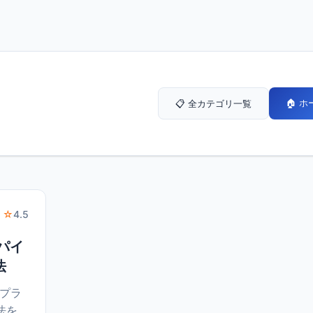
🏠 
📋 全カテゴリ一覧
 ☆
4.5
Dパイ
法
イプラ
法を