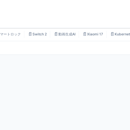
📄
📄
📄
📄
マートロック
Switch 2
動画生成AI
Xiaomi 17
Kubernet