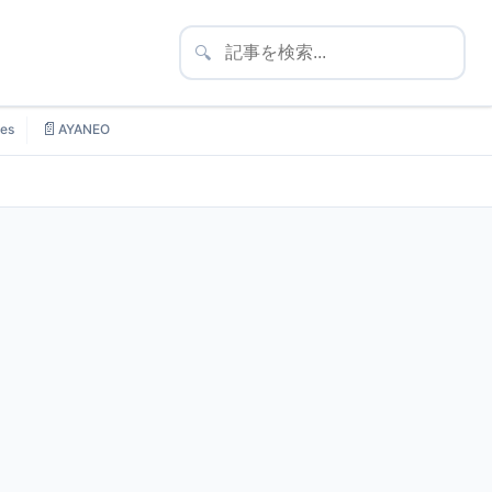
🔍
📄
es
AYANEO