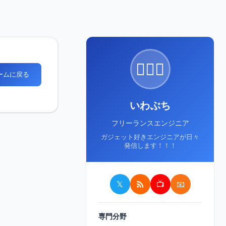
🙋🏻‍♂️
ホームに戻る
いわぶち
フリーランスエンジニア
ガジェット好きエンジニアが日々
発信します！！！
𝕏
📺
📧
専門分野