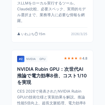
スLLMをローカル実行するツール。
Claude比較、必要スペック、実用的モデ
ル選択まで、業務導入に必要な情報を網
羅。
👤 いわぶち
⏱️ 15m
2026/3/25
★★★★ ☆
4.8
#2
NVIDIA
GPU
NVIDIA Rubin GPU：次世代AI
推論で電力効率8倍、コスト1/10
を実現
CES 2026で発表されたNVIDIA Rubin
GPUの技術仕様と実装効果を解説。推論
性能5倍向上、超長文脈処理、電力効率8