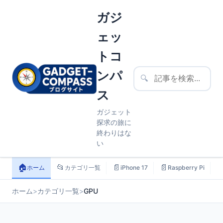
ガジ
ェッ
トコ
ンパ
🔍
ス
ガジェット
探求の旅に
終わりはな
い
🏠
📂
📄
📄

ホーム
カテゴリ一覧
iPhone 17
Raspberry Pi
ホーム
>
カテゴリ一覧
>
GPU