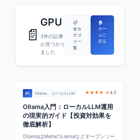
GPU
🏠
📋
📄
ホー
全カ
ムに
テゴ
3件の記事
戻る
リ一
が見つかり
覧
ました
★★★★ ☆
4.5
#1
Ollama
ローカルLLM
Ollama入門：ローカルLLM運用
の現実的ガイド【投資対効果を
徹底解析】
OllamaはMetaのLlamaなどオープンソー