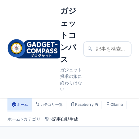
ガジ
ェッ
トコ
ンパ
🔍
ス
ガジェット
探求の旅に
終わりはな
い
🏠
📂
📄
📄
📄
ホーム
カテゴリ一覧
Raspberry Pi
Ollama
ス
ホーム
>
カテゴリ一覧
>
記事自動生成