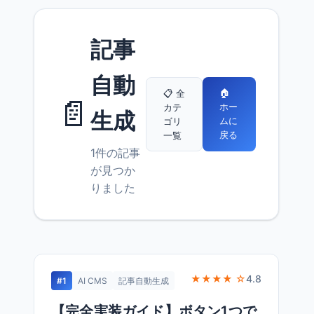
記事
自動
🏠
📋 全
📄
ホー
カテ
生成
ムに
ゴリ
戻る
一覧
1件の記事
が見つか
りました
★★★★ ☆
4.8
#1
AI CMS
記事自動生成
【完全実装ガイド】ボタン1つで