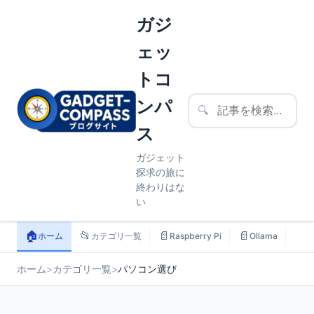
ガジ
ェッ
トコ
ンパ
🔍
ス
ガジェット
探求の旅に
終わりはな
い
🏠
📂
📄
📄
📄
ホーム
カテゴリ一覧
Raspberry Pi
Ollama
ス
ホーム
>
カテゴリ一覧
>
パソコン選び