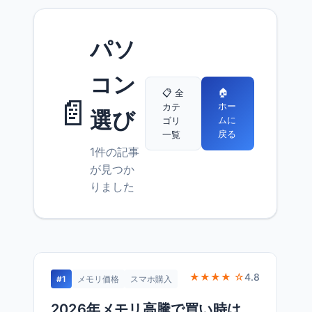
パソ
コン
🏠
📋 全
📄
ホー
カテ
選び
ムに
ゴリ
戻る
一覧
1件の記事
が見つか
りました
★★★★ ☆
4.8
#1
メモリ価格
スマホ購入
2026年メモリ高騰で買い時は