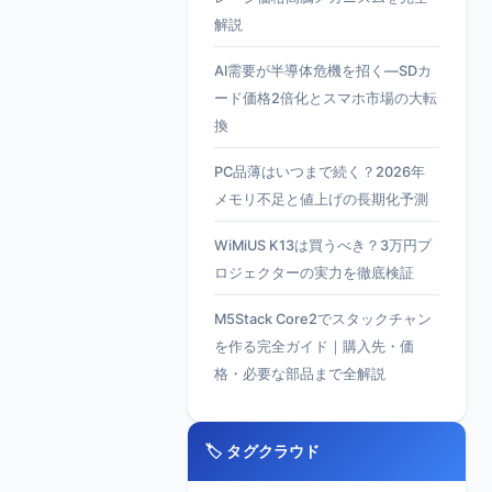
解説
AI需要が半導体危機を招く—SDカ
ード価格2倍化とスマホ市場の大転
換
PC品薄はいつまで続く？2026年
メモリ不足と値上げの長期化予測
WiMiUS K13は買うべき？3万円プ
ロジェクターの実力を徹底検証
M5Stack Core2でスタックチャン
を作る完全ガイド｜購入先・価
格・必要な部品まで全解説
🏷️ タグクラウド