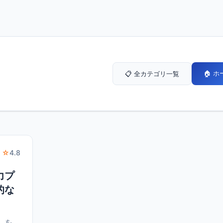
🏠 
📋 全カテゴリ一覧
 ☆
4.8
力プ
的な
」を