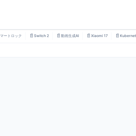
📄
📄
📄
📄
マートロック
Switch 2
動画生成AI
Xiaomi 17
Kubernet