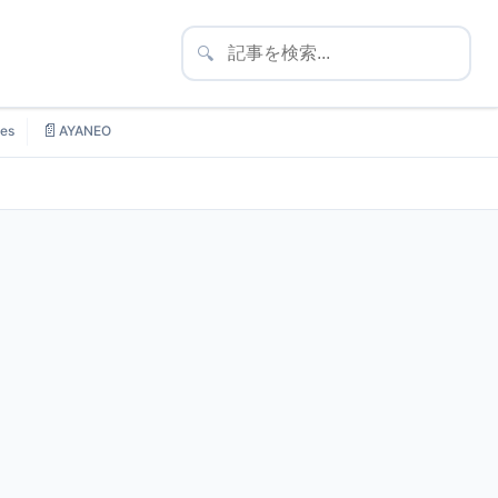
🔍
📄
es
AYANEO