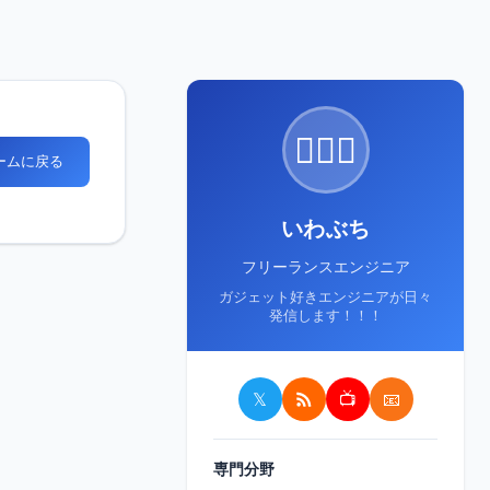
🙋🏻‍♂️
ホームに戻る
いわぶち
フリーランスエンジニア
ガジェット好きエンジニアが日々
発信します！！！
𝕏
📺
📧
専門分野