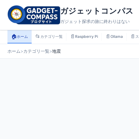
ガジェットコンパス
ガジェット探求の旅に終わりはない
🏠
📂
📄
📄
📄
ホーム
カテゴリ一覧
Raspberry Pi
Ollama
ス
ホーム
>
カテゴリ一覧
>
地震