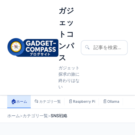
ガジ
ェッ
トコ
ンパ
🔍
ス
ガジェット
探求の旅に
終わりはな
い
🏠
📂
📄
📄
📄
ホーム
カテゴリ一覧
Raspberry Pi
Ollama
ス
ホーム
>
カテゴリ一覧
>
SNS戦略