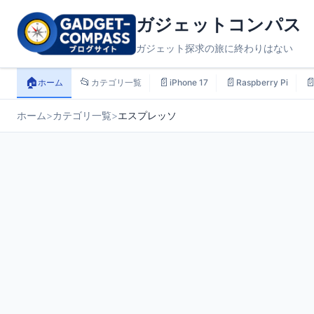
ガジェットコンパス
ガジェット探求の旅に終わりはない
🏠
📂
📄
📄

ホーム
カテゴリ一覧
iPhone 17
Raspberry Pi
ホーム
>
カテゴリ一覧
>
エスプレッソ