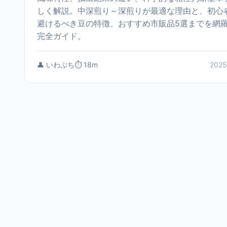
しく解説。中深煎り～深煎りが最適な理由と、初心
避けるべき豆の特徴、おすすめ市販品5選までを網
完全ガイド。
👤 いわぶち
⏱️ 18m
2025