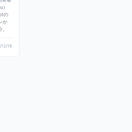
ku）
otの
ンか
介。
/12/18