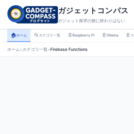
ガジェットコンパス
ガジェット探求の旅に終わりはない
🏠
📂
📄
📄
📄
ホーム
カテゴリ一覧
Raspberry Pi
Ollama
ス
ホーム
>
カテゴリ一覧
>
Firebase Functions