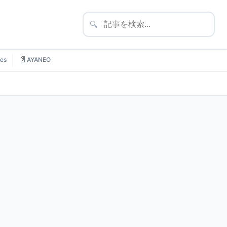
🔍
📄
es
AYANEO