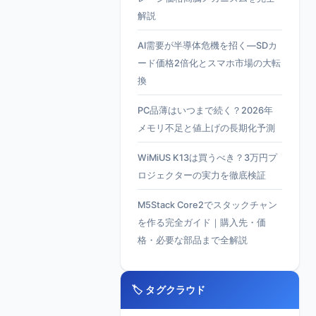
解説
AI需要が半導体危機を招く—SDカ
ード価格2倍化とスマホ市場の大転
換
PC品薄はいつまで続く？2026年
メモリ不足と値上げの長期化予測
WiMiUS K13は買うべき？3万円プ
ロジェクターの実力を徹底検証
M5Stack Core2でスタックチャン
を作る完全ガイド｜購入先・価
格・必要な部品まで全解説
🏷️ タグクラウド