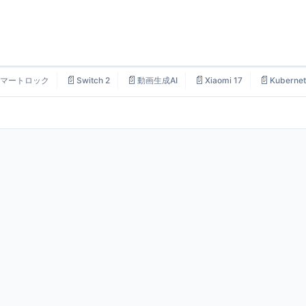
📄
📄
📄
📄
マートロック
Switch 2
動画生成AI
Xiaomi 17
Kubernet