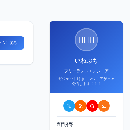
🙋🏻‍♂️
ホームに戻る
いわぶち
フリーランスエンジニア
ガジェット好きエンジニアが日々
発信します！！！
𝕏
📺
📧
専門分野