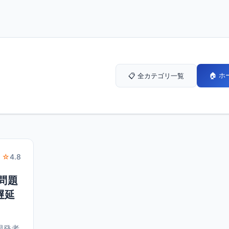
🏠 
📋 全カテゴリ一覧
 ☆
4.8
ト問題
遅延
む開発者