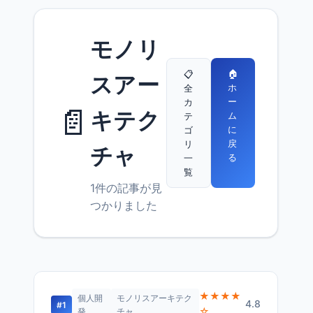
モノリ
🏠
📋
スアー
ホ
全
ー
カ
📄
キテク
ム
テ
に
ゴ
戻
リ
チャ
る
一
覧
1件の記事が見
つかりました
★★★★
個人開
モノリスアーキテク
4.8
#1
☆
発
チャ