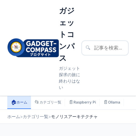
ガジ
ェッ
トコ
ンパ
🔍
ス
ガジェット
探求の旅に
終わりはな
い
🏠
📂
📄
📄
📄
ホーム
カテゴリ一覧
Raspberry Pi
Ollama
ス
ホーム
>
カテゴリ一覧
>
モノリスアーキテクチャ