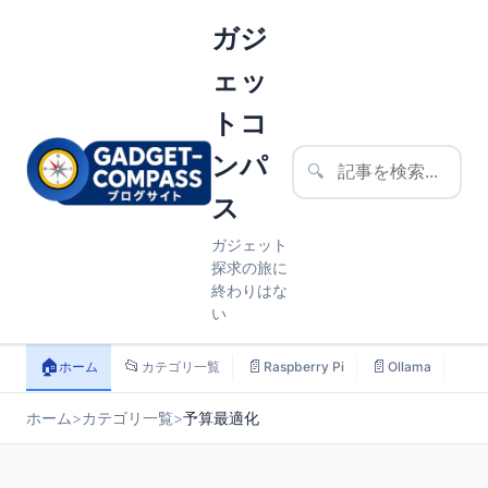
ガジ
ェッ
トコ
ンパ
🔍
ス
ガジェット
探求の旅に
終わりはな
い
🏠
📂
📄
📄
📄
ホーム
カテゴリ一覧
Raspberry Pi
Ollama
ス
ホーム
>
カテゴリ一覧
>
予算最適化