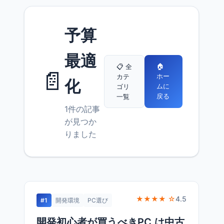
予算
最適
🏠
📋 全
📄
ホー
カテ
化
ムに
ゴリ
戻る
一覧
1件の記事
が見つか
りました
★★★★ ☆
4.5
#1
開発環境
PC選び
開発初心者が買うべきPC は中古