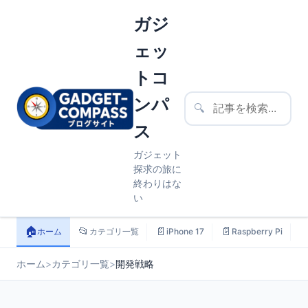
ガジ
ェッ
トコ
ンパ
🔍
ス
ガジェット
探求の旅に
終わりはな
い
🏠
📂
📄
📄

ホーム
カテゴリ一覧
iPhone 17
Raspberry Pi
ホーム
>
カテゴリ一覧
>
開発戦略