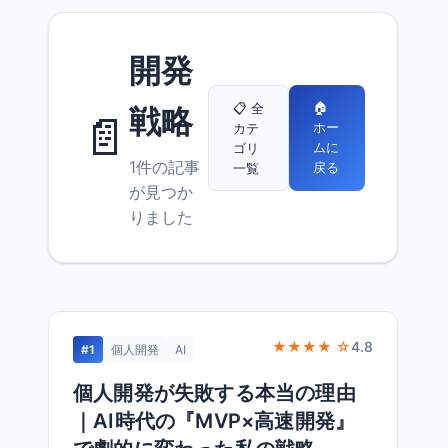
開発
🏠
📋 全
戦略
📄
ホー
カテ
ムに
ゴリ
1件の記事
戻る
一覧
が見つか
りました
★★★★ ☆
4.8
#1
個人開発
AI
個人開発が失敗する本当の理由
｜AI時代の『MVP×高速開発』