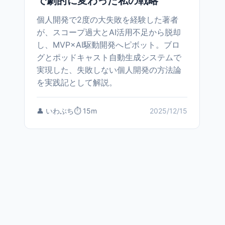
で劇的に変わった私の戦略
個人開発で2度の大失敗を経験した著者
が、スコープ過大とAI活用不足から脱却
し、MVP×AI駆動開発へピボット。ブロ
グとポッドキャスト自動生成システムで
実現した、失敗しない個人開発の方法論
を実践記として解説。
👤 いわぶち
⏱️ 15m
2025/12/15