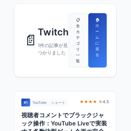
🏠
📋
ホ
全
Twitch
ー
カ
📄
ム
テ
に
ゴ
1件の記事が見
戻
リ
つかりました
る
一
覧
★★★★ ☆
4.5
#1
YouTube
ショート
視聴者コメントでブラックジャ
ック操作：YouTube Liveで実装