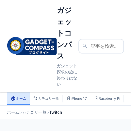
ガジ
ェッ
トコ
ンパ
🔍
ス
ガジェット
探求の旅に
終わりはな
い
🏠
📂
📄
📄

ホーム
カテゴリ一覧
iPhone 17
Raspberry Pi
ホーム
>
カテゴリ一覧
>
Twitch