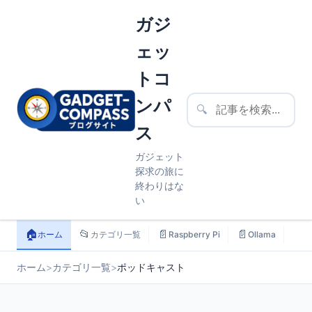
ガジ
ェッ
トコ
ンパ
🔍
ス
ガジェット
探求の旅に
終わりはな
い
🏠
📂
📄
📄
📄
ホーム
カテゴリ一覧
Raspberry Pi
Ollama
ス
ホーム
>
カテゴリ一覧
>
ポッドキャスト