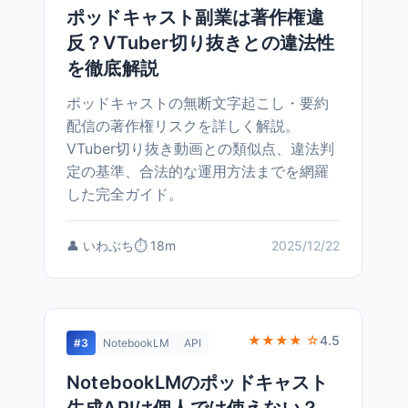
ポッドキャスト副業は著作権違
反？VTuber切り抜きとの違法性
を徹底解説
ポッドキャストの無断文字起こし・要約
配信の著作権リスクを詳しく解説。
VTuber切り抜き動画との類似点、違法判
定の基準、合法的な運用方法までを網羅
した完全ガイド。
👤 いわぶち
⏱️ 18m
2025/12/22
★★★★ ☆
4.5
#3
NotebookLM
API
NotebookLMのポッドキャスト