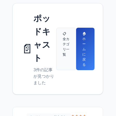
ポッ
ドキ
🏠
📋
ホ
全カ
ャス
📄
ー
テゴ
ム
リ一
に
覧
ト
戻
る
3件の記事
が見つかり
ました