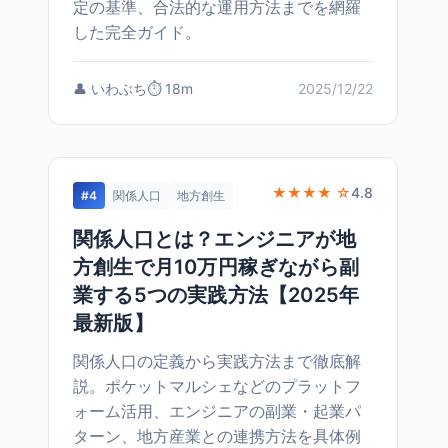
定の基準、合法的な運用方法までを網羅
した完全ガイド。
👤 いわぶち
⏱️ 18m
2025/12/22
★★★★ ☆
4.8
#4
関係人口
地方創生
関係人口とは？エンジニアが地
方創生で月10万円稼ぎながら副
業する5つの実践方法【2025年
最新版】
関係人口の定義から実践方法まで徹底解
説。ポケットマルシェなどのプラットフ
ォーム活用、エンジニアの副業・起業パ
ターン、地方産業との連携方法を具体例