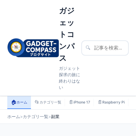
ガジ
ェッ
トコ
ンパ
🔍
ス
ガジェット
探求の旅に
終わりはな
い
🏠
📂
📄
📄

ホーム
カテゴリ一覧
iPhone 17
Raspberry Pi
ホーム
>
カテゴリ一覧
>
副業