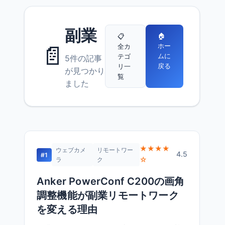
副業
🏠
📋
📄
ホー
全カ
ムに
テゴ
5件の記事
戻る
リ一
が見つかり
覧
ました
★★★★
ウェブカメ
リモートワー
4.5
#1
☆
ラ
ク
Anker PowerConf C200の画角
調整機能が副業リモートワーク
を変える理由