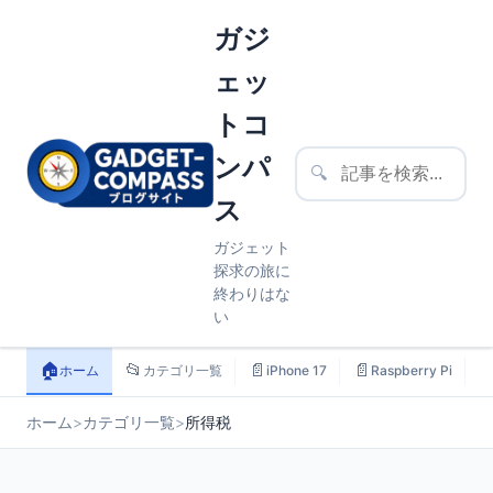
ガジ
ェッ
トコ
ンパ
🔍
ス
ガジェット
探求の旅に
終わりはな
い
🏠
📂
📄
📄

ホーム
カテゴリ一覧
iPhone 17
Raspberry Pi
ホーム
>
カテゴリ一覧
>
所得税