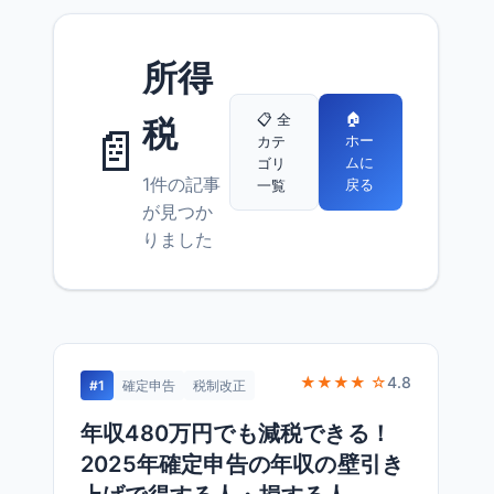
所得
🏠
📋 全
税
📄
ホー
カテ
ムに
ゴリ
1件の記事
戻る
一覧
が見つか
りました
★★★★ ☆
4.8
#1
確定申告
税制改正
年収480万円でも減税できる！
2025年確定申告の年収の壁引き