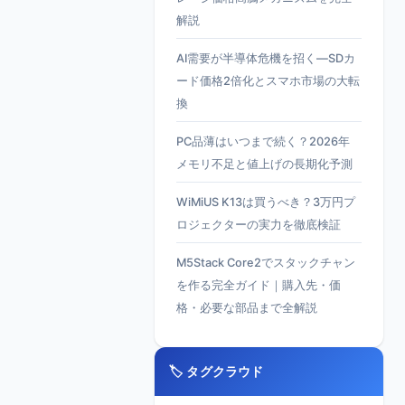
解説
AI需要が半導体危機を招く—SDカ
ード価格2倍化とスマホ市場の大転
換
PC品薄はいつまで続く？2026年
メモリ不足と値上げの長期化予測
WiMiUS K13は買うべき？3万円プ
ロジェクターの実力を徹底検証
M5Stack Core2でスタックチャン
を作る完全ガイド｜購入先・価
格・必要な部品まで全解説
🏷️ タグクラウド