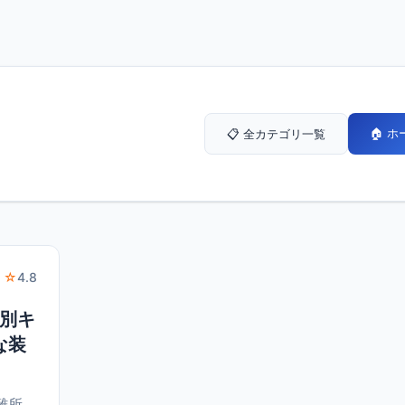
🏠 
📋 全カテゴリ一覧
 ☆
4.8
節別キ
な装
難所