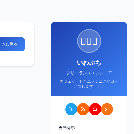
🙋🏻‍♂️
ホームに戻る
いわぶち
フリーランスエンジニア
ガジェット好きエンジニアが日々
発信します！！！
𝕏
📺
📧
専門分野