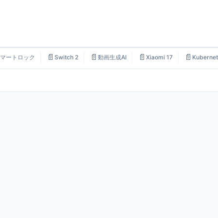
📄
📄
📄
📄
マートロック
Switch 2
動画生成AI
Xiaomi 17
Kubernet