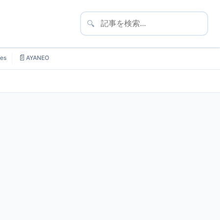
🔍
📄
es
AYANEO