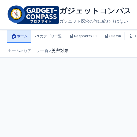
ガジェットコンパス
ガジェット探求の旅に終わりはない
🏠
📂
📄
📄
📄
ホーム
カテゴリ一覧
Raspberry Pi
Ollama
ス
ホーム
>
カテゴリ一覧
>
災害対策