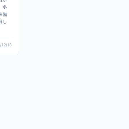
。冬
装備
解し
/12/13