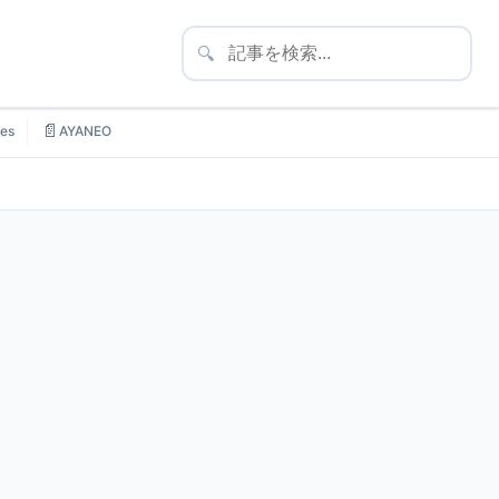
🔍
📄
es
AYANEO