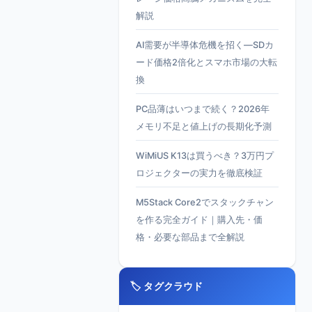
解説
AI需要が半導体危機を招く—SDカ
ード価格2倍化とスマホ市場の大転
換
PC品薄はいつまで続く？2026年
メモリ不足と値上げの長期化予測
WiMiUS K13は買うべき？3万円プ
ロジェクターの実力を徹底検証
M5Stack Core2でスタックチャン
を作る完全ガイド｜購入先・価
格・必要な部品まで全解説
🏷️ タグクラウド