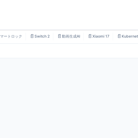
📄
📄
📄
📄
マートロック
Switch 2
動画生成AI
Xiaomi 17
Kubernet