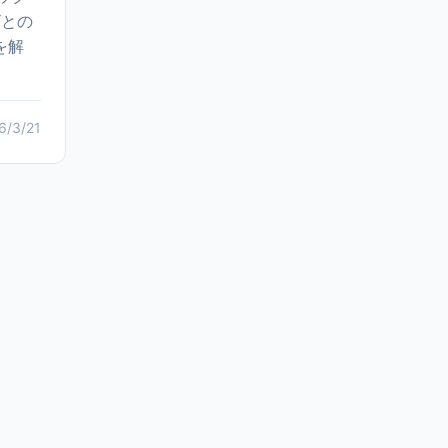
ビとの
を解
6/3/21