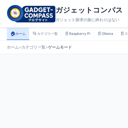
ガジェットコンパス
ガジェット探求の旅に終わりはない
🏠
📂
📄
📄
📄
ホーム
カテゴリ一覧
Raspberry Pi
Ollama
ス
ホーム
>
カテゴリ一覧
>
ゲームモード