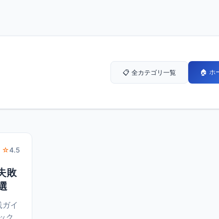
🏠 
📋 全カテゴリ一覧
 ☆
4.5
失敗
選
践ガイ
ペック