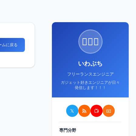
🙋🏻‍♂️
ホームに戻る
いわぶち
フリーランスエンジニア
ガジェット好きエンジニアが日々
発信します！！！
𝕏
📺
📧
専門分野