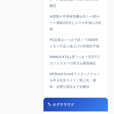
解説
AI需要が半導体危機を招く—SDカ
ード価格2倍化とスマホ市場の大転
換
PC品薄はいつまで続く？2026年
メモリ不足と値上げの長期化予測
WiMiUS K13は買うべき？3万円プ
ロジェクターの実力を徹底検証
M5Stack Core2でスタックチャン
を作る完全ガイド｜購入先・価
格・必要な部品まで全解説
🏷️ タグクラウド