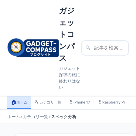
ガジ
ェッ
トコ
ンパ
🔍
ス
ガジェット
探求の旅に
終わりはな
い
🏠
📂
📄
📄

ホーム
カテゴリ一覧
iPhone 17
Raspberry Pi
ホーム
>
カテゴリ一覧
>
スペック分析