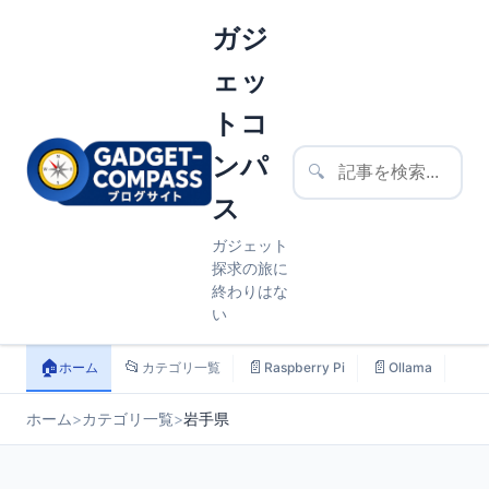
ガジ
ェッ
トコ
ンパ
🔍
ス
ガジェット
探求の旅に
終わりはな
い
🏠
📂
📄
📄
📄
ホーム
カテゴリ一覧
Raspberry Pi
Ollama
ス
ホーム
>
カテゴリ一覧
>
岩手県