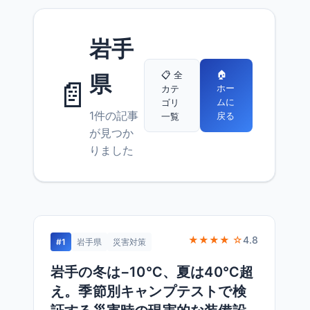
岩手
🏠
📋 全
県
📄
ホー
カテ
ムに
ゴリ
1件の記事
戻る
一覧
が見つか
りました
★★★★ ☆
4.8
#1
岩手県
災害対策
岩手の冬は−10℃、夏は40℃超
え。季節別キャンプテストで検