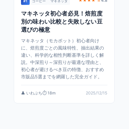
★★★★ ☆
4.8
#1
コーヒー
マキネッタ
マキネッタ初心者必見！焙煎度
別の味わい比較と失敗しない豆
選びの極意
マキネッタ（モカポット）初心者向け
に、焙煎度ごとの風味特性、抽出結果の
違い、科学的な相性判断基準を詳しく解
説。中深煎り～深煎りが最適な理由と、
初心者が避けるべき豆の特徴、おすすめ
市販品5選までを網羅した完全ガイド。
👤 いわぶち
⏱️ 18m
2025/12/15