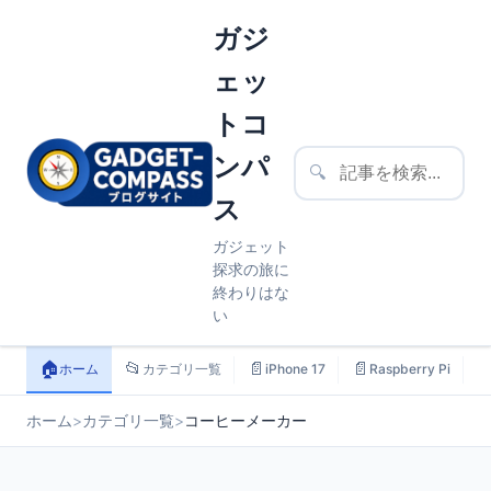
ガジ
ェッ
トコ
ンパ
🔍
ス
ガジェット
探求の旅に
終わりはな
い
🏠
📂
📄
📄

ホーム
カテゴリ一覧
iPhone 17
Raspberry Pi
ホーム
>
カテゴリ一覧
>
コーヒーメーカー