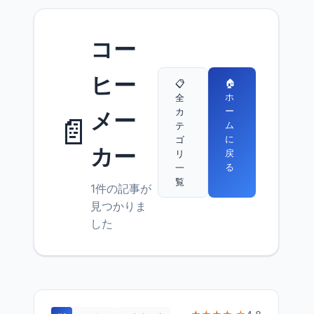
コー
ヒー
🏠
📋
ホ
全
ー
カ
メー
📄
ム
テ
に
ゴ
カー
戻
リ
る
一
覧
1件の記事が
見つかりま
した