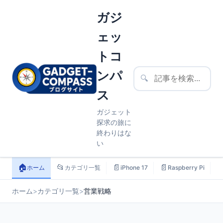
ガジ
ェッ
トコ
ンパ
🔍
ス
ガジェット
探求の旅に
終わりはな
い
🏠
📂
📄
📄

ホーム
カテゴリ一覧
iPhone 17
Raspberry Pi
ホーム
>
カテゴリ一覧
>
営業戦略