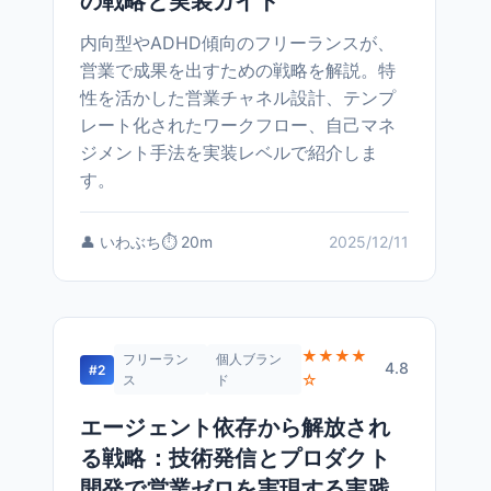
の戦略と実装ガイド
内向型やADHD傾向のフリーランスが、
営業で成果を出すための戦略を解説。特
性を活かした営業チャネル設計、テンプ
レート化されたワークフロー、自己マネ
ジメント手法を実装レベルで紹介しま
す。
👤 いわぶち
⏱️ 20m
2025/12/11
★★★★
フリーラン
個人ブラン
4.8
#2
☆
ス
ド
エージェント依存から解放され
る戦略：技術発信とプロダクト
開発で営業ゼロを実現する実践