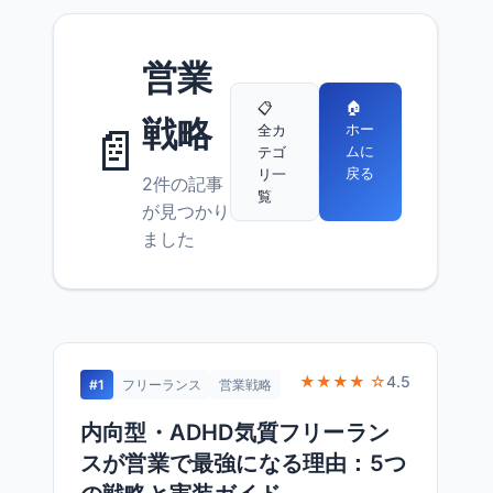
営業
🏠
📋
戦略
📄
ホー
全カ
ムに
テゴ
戻る
リ一
2件の記事
覧
が見つかり
ました
★★★★ ☆
4.5
#1
フリーランス
営業戦略
内向型・ADHD気質フリーラン
スが営業で最強になる理由：5つ