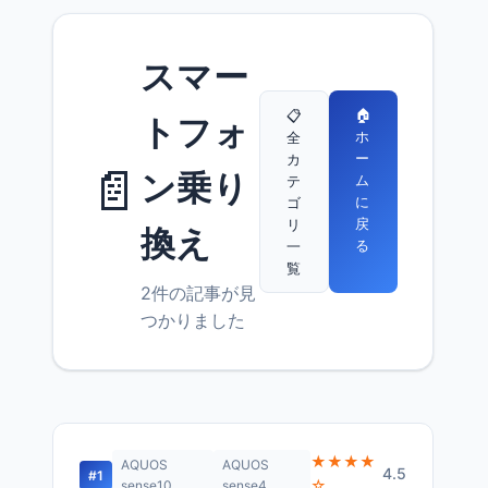
スマー
🏠
📋
トフォ
ホ
全
ー
カ
📄
ン乗り
ム
テ
に
ゴ
戻
リ
換え
る
一
覧
2件の記事が見
つかりました
★★★★
AQUOS
AQUOS
4.5
#1
☆
sense10
sense4