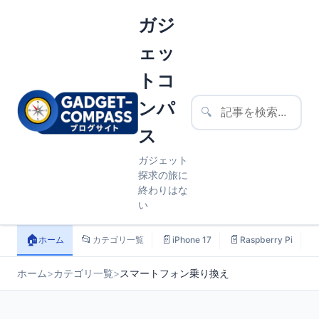
ガジ
ェッ
トコ
ンパ
🔍
ス
ガジェット
探求の旅に
終わりはな
い
🏠
📂
📄
📄

ホーム
カテゴリ一覧
iPhone 17
Raspberry Pi
ホーム
>
カテゴリ一覧
>
スマートフォン乗り換え