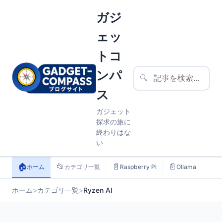
ガジ
ェッ
トコ
ンパ
🔍
ス
ガジェット
探求の旅に
終わりはな
い
🏠
📂
📄
📄
📄
ホーム
カテゴリ一覧
Raspberry Pi
Ollama
ス
ホーム
>
カテゴリ一覧
>
Ryzen AI