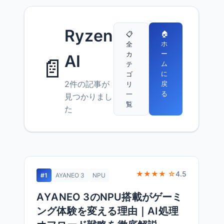
Ryzen
🏠
📋
ホ
全
ー
カ
AI
📄
ム
テ
に
ゴ
2件の記事が
戻
リ
る
一
見つかりまし
覧
た
★★★★ ☆
4.5
#1
AYANEO 3
NPU
AYANEO 3のNPU搭載がゲーミ
ング体験を変える理由｜AI処理