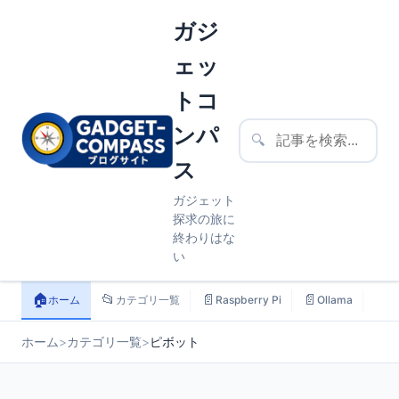
ガジ
ェッ
トコ
ンパ
🔍
ス
ガジェット
探求の旅に
終わりはな
い
🏠
📂
📄
📄
📄
ホーム
カテゴリ一覧
Raspberry Pi
Ollama
ス
ホーム
>
カテゴリ一覧
>
ピボット