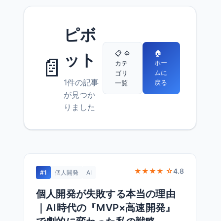
ピボ
🏠
📋 全
ット
📄
ホー
カテ
ムに
ゴリ
1件の記事
戻る
一覧
が見つか
りました
★★★★ ☆
4.8
#1
個人開発
AI
個人開発が失敗する本当の理由
｜AI時代の『MVP×高速開発』