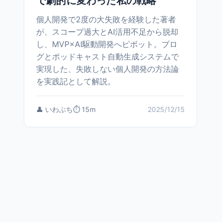
で劇的に変わった私の戦略
個人開発で2度の大失敗を経験した著者
が、スコープ過大とAI活用不足から脱却
し、MVP×AI駆動開発へピボット。ブロ
グとポッドキャスト自動生成システムで
実現した、失敗しない個人開発の方法論
を実践記として解説。
👤 いわぶち
⏱️ 15m
2025/12/15