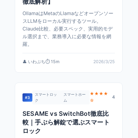
徹底解析】
OllamaはMetaのLlamaなどオープンソー
スLLMをローカル実行するツール。
Claude比較、必要スペック、実用的モデ
ル選択まで、業務導入に必要な情報を網
羅。
👤 いわぶち
⏱️ 15m
2026/3/25
★★★★
スマートロッ
スマートホー
4
#3
☆
ク
ム
SESAME vs SwitchBot徹底比
較｜手ぶら解錠で選ぶスマート
ロック