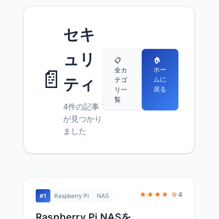
セキ
ュリ
🏠
📋
📄
ホー
全カ
ティ
ムに
テゴ
戻る
リ一
覧
4件の記事
が見つかり
ました
★★★★ ☆
4
#1
Raspberry Pi
NAS
Raspberry Pi NASを