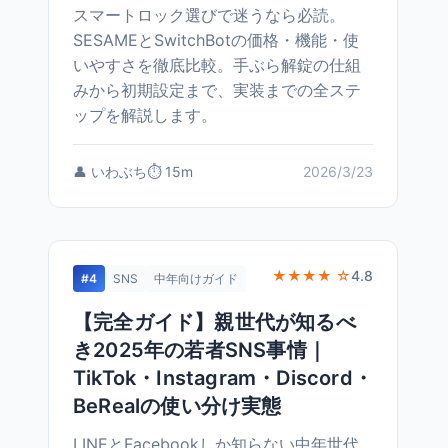
スマートロック選びで迷うなら必読。
SESAMEとSwitchBotの価格・機能・使
いやすさを徹底比較。手ぶら解錠の仕組
みから初期設定まで、実装までの全ステ
ップを解説します。
👤 いわぶち
⏱️ 15m
2026/3/23
★★★★ ☆
4.8
#4
SNS
中年向けガイド
【完全ガイド】親世代が知るべ
き2025年の若者SNS事情｜
TikTok・Instagram・Discord・
BeRealの使い分け実態
LINEとFacebookしか知らない中年世代