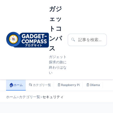
ガジ
ェッ
トコ
ンパ
🔍
ス
ガジェット
探求の旅に
終わりはな
い
🏠
📂
📄
📄
📄
ホーム
カテゴリ一覧
Raspberry Pi
Ollama
ス
ホーム
>
カテゴリ一覧
>
セキュリティ