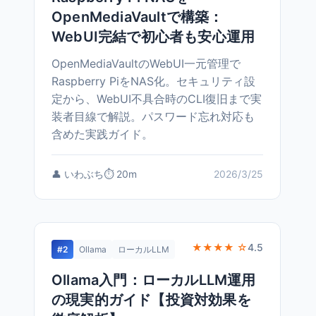
OpenMediaVaultで構築：
WebUI完結で初心者も安心運用
OpenMediaVaultのWebUI一元管理で
Raspberry PiをNAS化。セキュリティ設
定から、WebUI不具合時のCLI復旧まで実
装者目線で解説。パスワード忘れ対応も
含めた実践ガイド。
👤 いわぶち
⏱️ 20m
2026/3/25
★★★★ ☆
4.5
#2
Ollama
ローカルLLM
Ollama入門：ローカルLLM運用
の現実的ガイド【投資対効果を