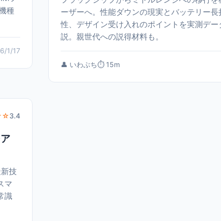
機種
ーザーへ。性能ダウンの現実とバッテリー長
性、デザイン受け入れのポイントを実測デー
説。親世代への説得材料も。
6/1/17
👤 いわぶち
⏱️ 15m
☆☆
3.4
今ア
最新技
スマ
常識