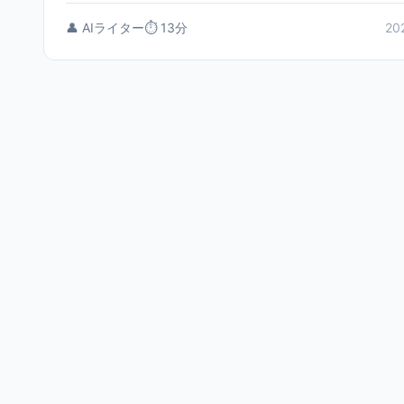
👤 AIライター
⏱️ 13分
20