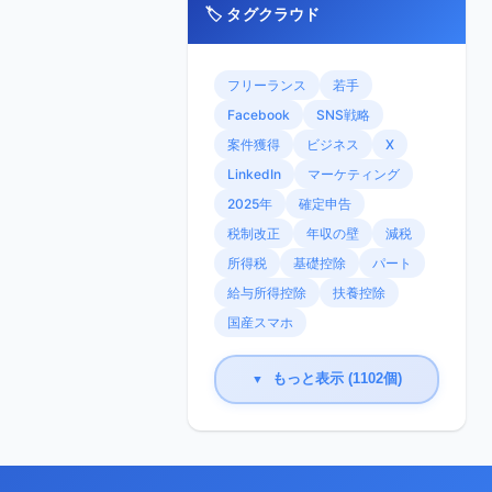
🏷️ タグクラウド
フリーランス
若手
Facebook
SNS戦略
案件獲得
ビジネス
X
LinkedIn
マーケティング
2025年
確定申告
税制改正
年収の壁
減税
所得税
基礎控除
パート
給与所得控除
扶養控除
国産スマホ
もっと表示 (1102個)
▼