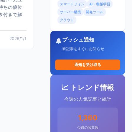
スマートフォン
AI・機械学習
持ちの優位
サーバー構築
開発ツール
タ付きで解
クラウド
2026/1/1
プッシュ通知
🔔
新記事をすぐにお知らせ
通知を受け取る
📈 トレンド情報
今週の人気記事と統計
1,360
今週の閲覧数