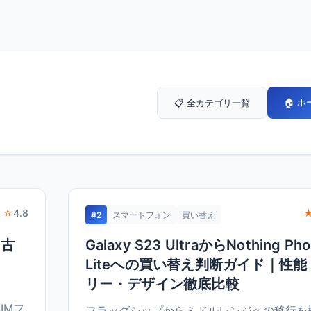
🏠 
📋 全カテゴリ一覧
 ☆
4.8
#2
スマートフォン
買い替え
中古
Galaxy S23 UltraからNothing Pho
Liteへの買い替え判断ガイド｜性
リー・デザイン徹底比較
SIMフ
フラッグシップからミドルレンジへの移行を