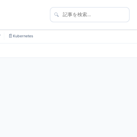
🔍
📄
7
Kubernetes