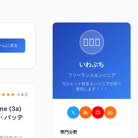
🙋🏻‍♂️
ホームに戻る
いわぶち
フリーランスエンジニア
ガジェット好きエンジニアが日々
発信します！！！
★★★★ ☆
4.5
ne (3a)
𝕏
📺
📧
能・バッテ
専門分野
検討中のユ