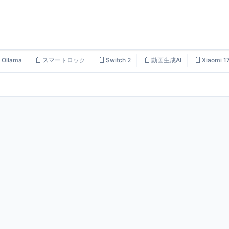

📄
📄
📄
📄
Ollama
スマートロック
Switch 2
動画生成AI
Xiaomi 1