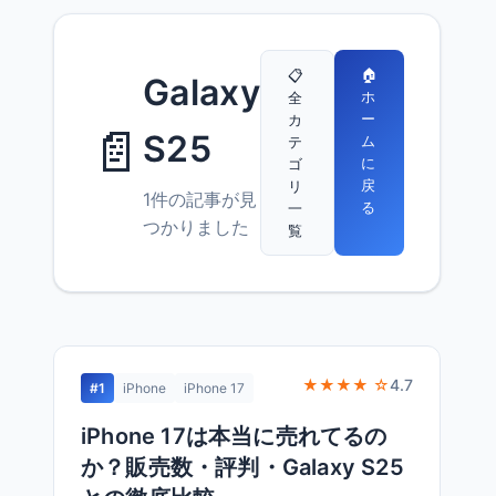
🏠
📋
Galaxy
ホ
全
ー
カ
📄
S25
ム
テ
に
ゴ
戻
リ
1件の記事が見
る
一
つかりました
覧
★★★★ ☆
4.7
#1
iPhone
iPhone 17
iPhone 17は本当に売れてるの
か？販売数・評判・Galaxy S25