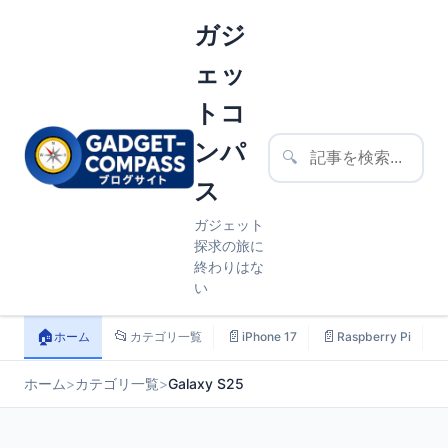
ガジ
ェッ
トコ
ンパ
🔍
ス
ガジェット
探求の旅に
終わりはな
い
🏠
📂
📄
📄

ホーム
カテゴリ一覧
iPhone 17
Raspberry Pi
ホーム
>
カテゴリ一覧
>
Galaxy S25