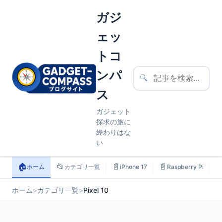
ガジ
ェッ
トコ
ンパ
🔍
ス
ガジェット
探求の旅に
終わりはな
い
🏠
📂
📄
📄

ホーム
カテゴリ一覧
iPhone 17
Raspberry Pi
ホーム
>
カテゴリ一覧
>
Pixel 10