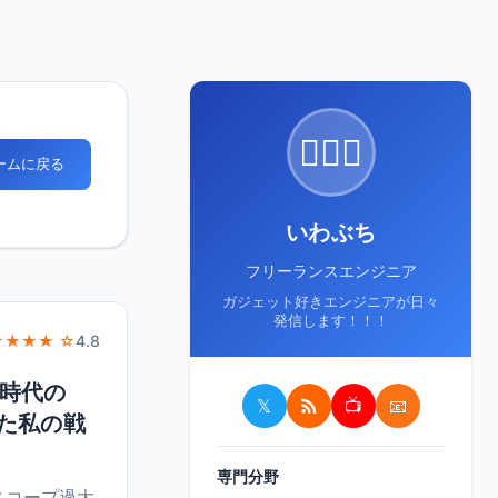
🙋🏻‍♂️
ホームに戻る
いわぶち
フリーランスエンジニア
ガジェット好きエンジニアが日々
発信します！！！
★★★★ ☆
4.8
I時代の
𝕏
📺
📧
った私の戦
専門分野
スコープ過大