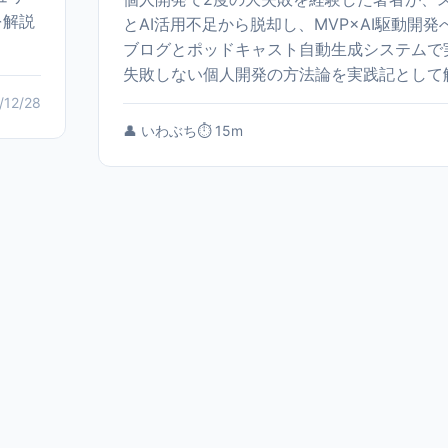
を解説
とAI活用不足から脱却し、MVP×AI駆動開
ブログとポッドキャスト自動生成システムで
失敗しない個人開発の方法論を実践記として
/12/28
👤 いわぶち
⏱️ 15m