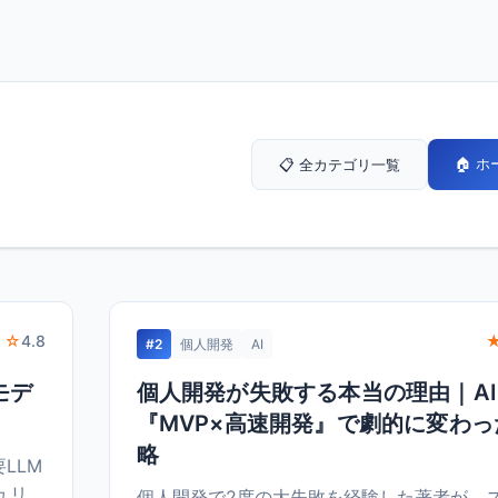
🏠 
📋 全カテゴリ一覧
 ☆
4.8
#2
個人開発
AI
モデ
個人開発が失敗する本当の理由｜A
『MVP×高速開発』で劇的に変わ
略
要LLM
ュリ
個人開発で2度の大失敗を経験した著者が、