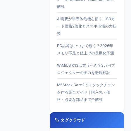
解説
AI需要が半導体危機を招く—SDカ
ード価格2倍化とスマホ市場の大転
換
PC品薄はいつまで続く？2026年
メモリ不足と値上げの長期化予測
WiMiUS K13は買うべき？3万円プ
ロジェクターの実力を徹底検証
M5Stack Core2でスタックチャン
を作る完全ガイド｜購入先・価
格・必要な部品まで全解説
🏷️ タグクラウド