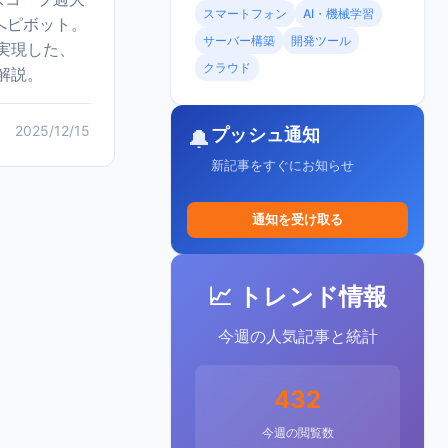
スマートフォン
AI・機械学習
発へピボット。
サーバー構築
開発ツール
実現した、
クラウド
解説。
2025/12/15
プッシュ通知
🔔
新記事をすぐにお知らせ
通知を受け取る
📈 トレンド情報
今週の人気記事と統計
432
今週の閲覧数