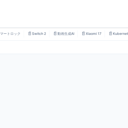
📄
📄
📄
📄
マートロック
Switch 2
動画生成AI
Xiaomi 17
Kubernet