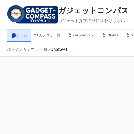
ガジェットコンパス
ガジェット探求の旅に終わりはない
🏠
📂
📄
📄
📄
ホーム
カテゴリ一覧
Raspberry Pi
Ollama
ス
ホーム
>
カテゴリ一覧
>
ChatGPT