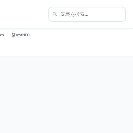
🔍
📄
es
AYANEO