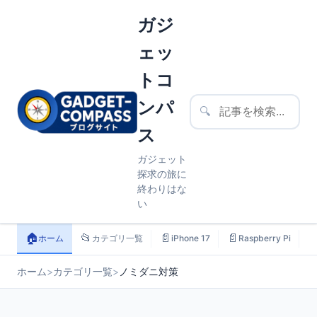
ガジ
ェッ
トコ
ンパ
🔍
ス
ガジェット
探求の旅に
終わりはな
い
🏠
📂
📄
📄

ホーム
カテゴリ一覧
iPhone 17
Raspberry Pi
ホーム
>
カテゴリ一覧
>
ノミダニ対策